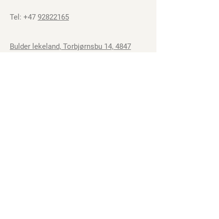
Tel: +47
92822165
Bulder lekeland, Torbjørnsbu 14, 4847
Arendal, Norway
Utforsk
Våre
Sosiale
medier
Lekeområder
Instagram
Bursdag
Facebook
Om oss
YouTube
Kontakt oss